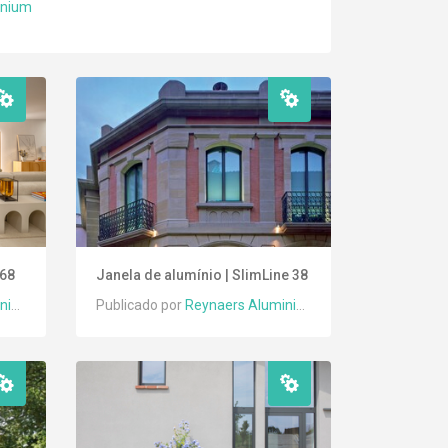
inium
 68
Janela de alumínio | SlimLine 38
um
Publicado por
Reynaers Aluminium