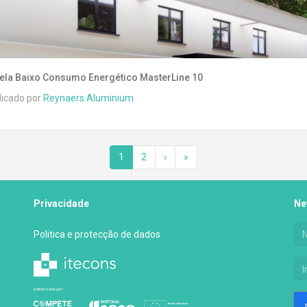
ela Baixo Consumo Energético MasterLine 10
licado por
Reynaers Aluminium
1
2
›
»
Privacidade
Ne
Politica e protecção de dados