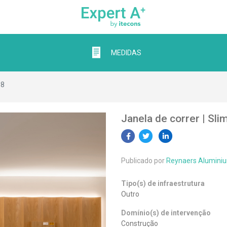
MEDIDAS
68
Janela de correr | Sli
Publicado por
Reynaers Alumini
Tipo(s) de infraestrutura
Outro
Domínio(s) de intervenção
Construção