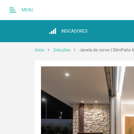
MENU
INDICADORES
Início
Soluções
Janela de correr | SlimPatio 