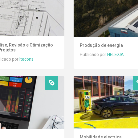
lise, Revisão e Otimização
Produção de energia
Projetos
Publicado por
HELEXIA
licado por
Itecons
Mobilidade electrica