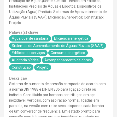
Produção de Água Quente; Gestão Técnica em Edifícios;
Instalações Prediais de Águas e Esgotos; Dispositivos de
Utilização (Água) Prediais; Sistemas de Aproveitamento de
Águas Pluviais (SAAP); Eficiência Energética; Construção;
Projeto
Palavra(s) chave
Água quente sanitária
Eficiência energética
Sistemas de Aproveitamento de Águas Pluviais (SAAP)
Edifícios de serviços
Consumo energético
Auditoria hídrica
Acompanhamento de obras
Construção
Projeto
Descrição
Sistema de aumento de pressão compacto de acordo com
a norma DIN 1988 e DIN EN 806 para ligação direta ou
indireta. Constituído por bombas centrifugas em aço
inoxidável, verticais, com aspiração normal, ligadas em
paralelo, na versão com rotor seco, dispondo cada bomba
de um conversor de frequência. Em estado pronto para
conexão com tubagem em aço inoxidável, montado na